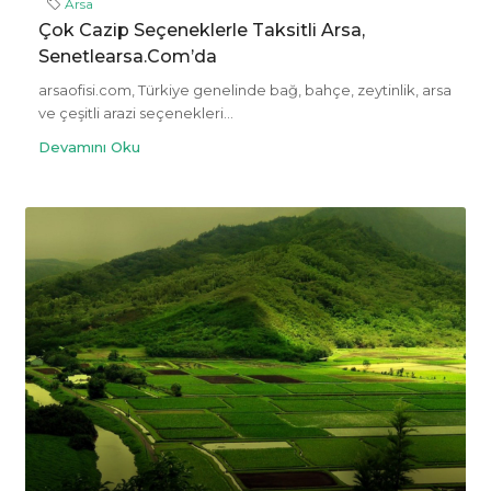
Arsa
Çok Cazip Seçeneklerle Taksitli Arsa,
Senetlearsa.com’da
arsaofisi.com, Türkiye genelinde bağ, bahçe, zeytinlik, arsa
ve çeşitli arazi seçenekleri...
Devamını Oku