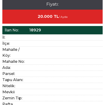
Fiyatı:
20.000 TL
/ Ayda
İlan No:
18929
İl:
İlçe:
Mahalle /
Köy:
Mahalle No:
Ada:
Parsel:
Tapu Alanı:
Nitelik:
Mevkii
Zemin Tip:
Pafta