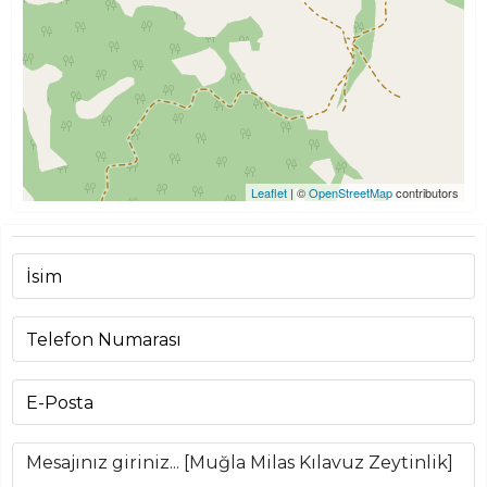
Leaflet
| ©
OpenStreetMap
contributors